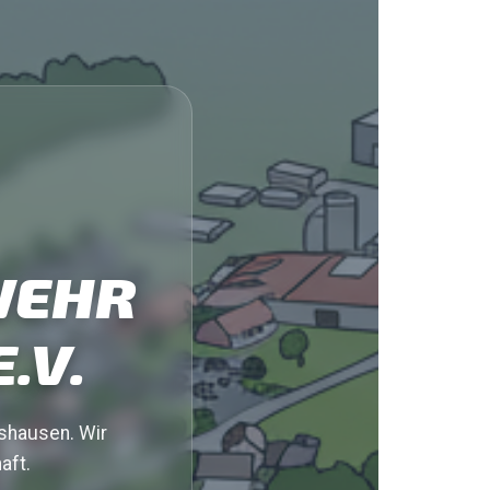
WEHR
.V.
hshausen. Wir
aft.