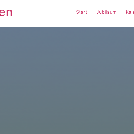
en
Start
Jubiläum
Kal