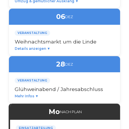
Umzug & gemütlicher Ausklang ▼
06
DEZ
VERANSTALTUNG
Weihnachtsmarkt um die Linde
Details anzeigen ▼
28
DEZ
VERANSTALTUNG
Glühweinabend / Jahresabschluss
Mehr Infos ▼
Mo
NACH PLAN
EINSATZABTEILUNG